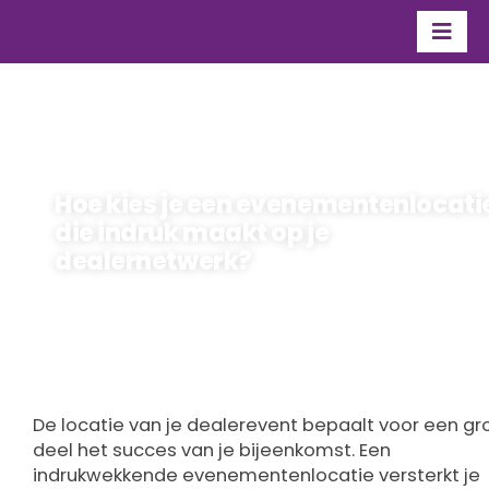
Ga
naar
Togg
inhoud
Navi
Organisatie
Over Flevo Nice
Hoe kies je een evenementenlocati
Contact
die indruk maakt op je
dealernetwerk?
maarten
Door
22 februari 2026
De locatie van je dealerevent bepaalt voor een gr
deel het succes van je bijeenkomst. Een
indrukwekkende evenementenlocatie versterkt je