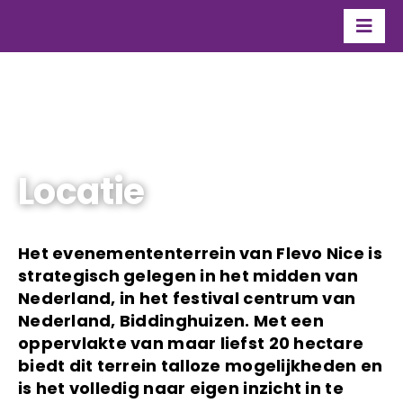
Ga
naar
Togg
inhoud
Navi
Organisatie
Over Flevo Nice
Contact
Locatie
Het evenemententerrein van
Flevo Nice
is
strategisch gelegen in het midden van
Nederland, in het festival centrum van
Nederland, Biddinghuizen. Met een
oppervlakte van maar liefst 20 hectare
biedt dit terrein talloze mogelijkheden en
is het volledig naar eigen inzicht in te