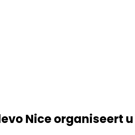
 van onze
tes kunt u
ons
Flevo Nice organiseert u