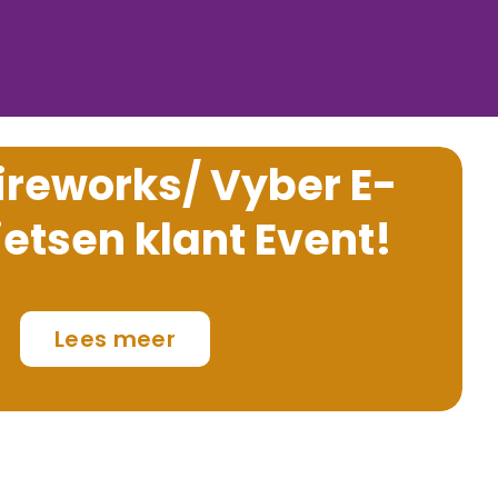
ireworks/ Vyber E-
ietsen klant Event!
Lees meer