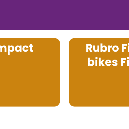
ompact
Rubro F
bikes F