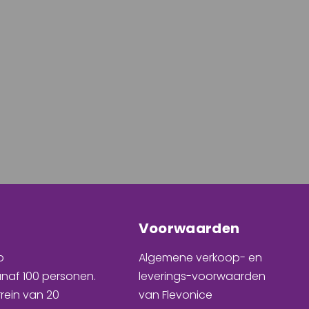
Voorwaarden
p
Algemene verkoop- en
naf 100 personen
.
leverings-voorwaarden
rrein van 20
van Flevonice