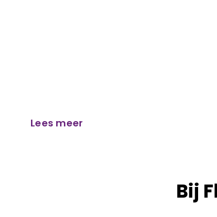
‘Door het combineren
binnen- en buitenruim
zich een hele dag bij 
vermaken.’
Lees meer
Bij 