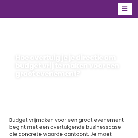
Ga
naar
Togg
inhoud
Navi
Organisatie
Over Flevo Nice
Hoe overtuig je je directie om
Contact
budget vrij te maken voor een
groot evenement?
maarten
Door
26 maart 2026
Budget vrijmaken voor een groot evenement
begint met een overtuigende businesscase
die concrete waarde aantoont. Je moet