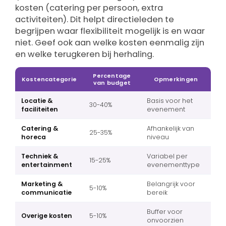
kosten (catering per persoon, extra
activiteiten). Dit helpt directieleden te
begrijpen waar flexibiliteit mogelijk is en waar
niet. Geef ook aan welke kosten eenmalig zijn
en welke terugkeren bij herhaling.
Percentage
Kostencategorie
Opmerkingen
van budget
Locatie &
Basis voor het
30-40%
faciliteiten
evenement
Catering &
Afhankelijk van
25-35%
horeca
niveau
Techniek &
Variabel per
15-25%
entertainment
evenementtype
Marketing &
Belangrijk voor
5-10%
communicatie
bereik
Buffer voor
Overige kosten
5-10%
onvoorzien