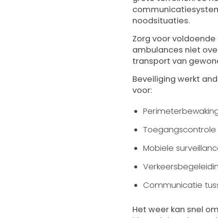
communicatiesysteme
noodsituaties.
Zorg voor voldoende 
ambulances niet over
transport van gewond
Beveiliging werkt an
voor:
Perimeterbewaking 
Toegangscontrole 
Mobiele surveillan
Verkeersbegeleidi
Communicatie tuss
Het weer kan snel om