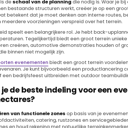
 is de
schaal van de planning
die nodig is. Waar je bij
n bestaande structuren werkt, creëer je op een groot 
 Dat betekent dat je moet denken aan interne routes, 
 meerdere voorzieningen verspreid over het terrein.
eid speelt een belangrijkere rol. Je hebt back-upplann
raturen. Tegelijkertijd biedt een groot terrein unieke
feren creëren, automotive demonstraties houden of gr
die binnen niet mogelijk zijn.
soorten evenementen
biedt een groot terrein voordelen
 evenaren. Je kunt bijvoorbeeld een productlancering
f een bedrijfsfeest uitbreiden met outdoor teambuildin
 je de beste indeling voor een e
ectares?
ëren van functionele zones
op basis van je evenemen
fdactiviteiten, catering, rustzones en servicegebieden
nes en houd rekening met natuurlijke terreinkenmerken