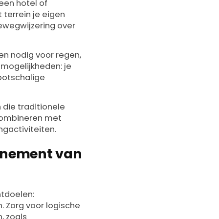
 een hotel of
terrein je eigen
bewegwijzering over
en nodig voor regen,
 mogelijkheden: je
ootschalige
 die traditionele
 combineren met
gactiviteiten.
venement van
tdoelen:
. Zorg voor logische
, zoals