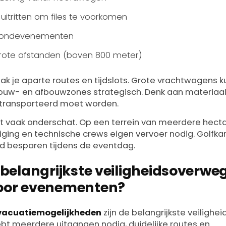
uitritten om files te voorkomen
 avondevenementen
 grote afstanden (boven 800 meter)
k je aparte routes en tijdslots. Grote vrachtwagens k
ouw- en afbouwzones strategisch. Denk aan materiaal
etransporteerd moet worden.
dt vaak onderschat. Op een terrein van meerdere hec
iging en technische crews eigen vervoer nodig. Golfkarr
jd besparen tijdens de eventdag.
 belangrijkste veiligheidsoverweg
oor evenementen?
vacuatiemogelijkheden
zijn de belangrijkste veilighei
ebt meerdere uitgangen nodig, duidelijke routes en