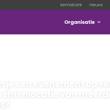
kennisbank
nieuws
Organisatie
n je een evenement op e
entenlocatie van meerd
es?