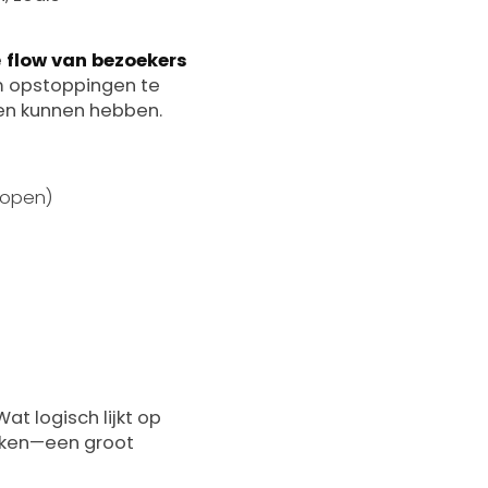
e
flow van bezoekers
om opstoppingen te
en kunnen hebben.
lopen)
t logisch lijkt op
zaken—een groot