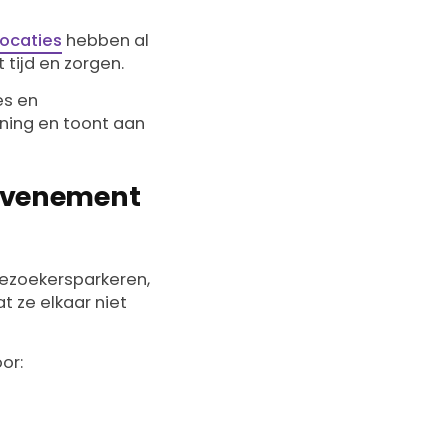
ocaties
hebben al
tijd en zorgen.
es en
ening en toont aan
n evenement
bezoekersparkeren,
t ze elkaar niet
or: