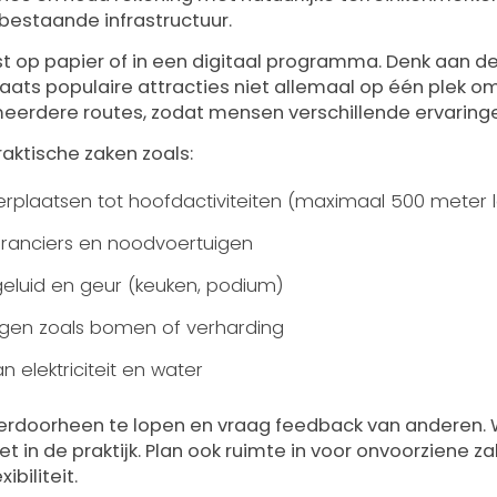
bestaande infrastructuur.
rst op papier of in een digitaal programma. Denk aan d
aats populaire attracties niet allemaal op één plek 
eerdere routes, zodat mensen verschillende ervaring
aktische zaken zoals:
erplaatsen tot hoofdactiviteiten (maximaal 500 meter 
ranciers en noodvoertuigen
geluid en geur (keuken, podium)
ingen zoals bomen of verharding
 elektriciteit en water
 erdoorheen te lopen en vraag feedback van anderen. Wa
et in de praktijk. Plan ook ruimte in voor onvoorziene 
ibiliteit.