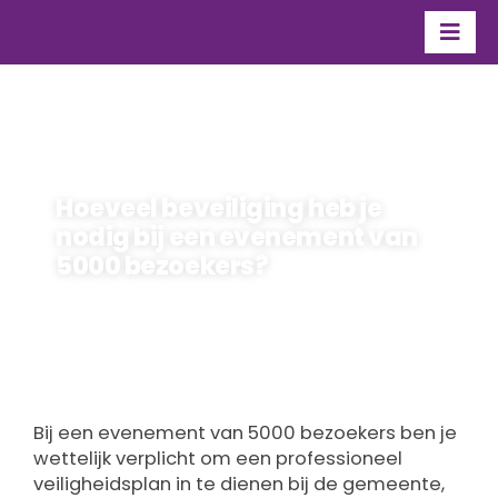
Ga
naar
Togg
inhoud
Navi
Organisatie
Over Flevo Nice
Hoeveel beveiliging heb je
Contact
nodig bij een evenement van
5000 bezoekers?
maarten
Door
7 juli 2026
Bij een evenement van 5000 bezoekers ben je
wettelijk verplicht om een professioneel
veiligheidsplan in te dienen bij de gemeente,