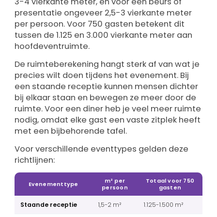
3-4 vierkante meter, en voor een beurs of
presentatie ongeveer 2,5-3 vierkante meter
per persoon. Voor 750 gasten betekent dit
tussen de 1.125 en 3.000 vierkante meter aan
hoofdeventruimte.
De ruimteberekening hangt sterk af van wat je
precies wilt doen tijdens het evenement. Bij
een staande receptie kunnen mensen dichter
bij elkaar staan en bewegen ze meer door de
ruimte. Voor een diner heb je veel meer ruimte
nodig, omdat elke gast een vaste zitplek heeft
met een bijbehorende tafel.
Voor verschillende eventtypes gelden deze
richtlijnen:
m² per
Totaal voor 750
Evenementtype
persoon
gasten
Staande receptie
1,5-2 m²
1.125-1.500 m²