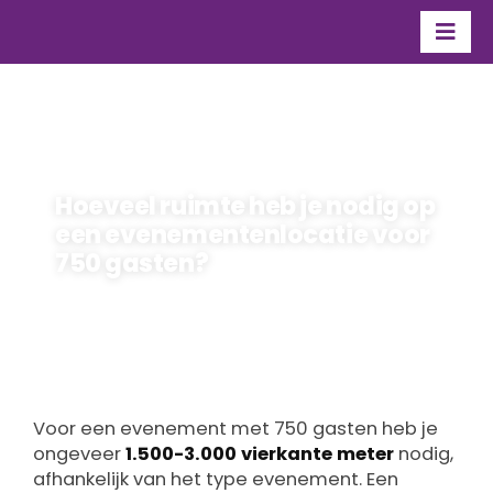
Ga
naar
Togg
inhoud
Navi
Organisatie
Over Flevo Nice
Hoeveel ruimte heb je nodig op
Contact
een evenementenlocatie voor
750 gasten?
maarten
Door
5 juni 2026
Voor een evenement met 750 gasten heb je
ongeveer
1.500-3.000 vierkante meter
nodig,
afhankelijk van het type evenement. Een