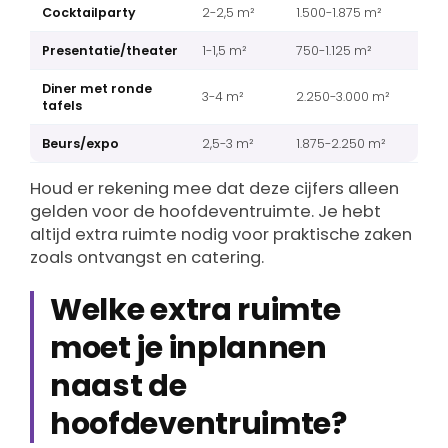
Cocktailparty
2-2,5 m²
1.500-1.875 m²
Presentatie/theater
1-1,5 m²
750-1.125 m²
Diner met ronde
3-4 m²
2.250-3.000 m²
tafels
Beurs/expo
2,5-3 m²
1.875-2.250 m²
Houd er rekening mee dat deze cijfers alleen
gelden voor de hoofdeventruimte. Je hebt
altijd extra ruimte nodig voor praktische zaken
zoals ontvangst en catering.
Welke extra ruimte
moet je inplannen
naast de
hoofdeventruimte?