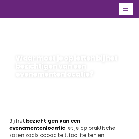
Ga
naar
Togg
inhoud
Navi
Organisatie
Over Flevo Nice
Waar moet je op letten bij het
Contact
bezichtigen van een
evenementenlocatie?
maarten
Door
18 mei 2026
Bij het
bezichtigen van een
evenementenlocatie
let je op praktische
zaken zoals capaciteit, faciliteiten en