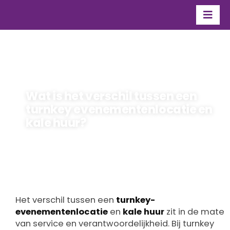
Ga
naar
Togg
inhoud
Navi
Organisatie
Over Flevo Nice
Wat is het verschil tussen een
Contact
turnkey evenementenlocatie en
kale huur?
maarten
Door
19 mei 2026
Het verschil tussen een
turnkey-
evenementenlocatie
en
kale huur
zit in de mate
van service en verantwoordelijkheid. Bij turnkey