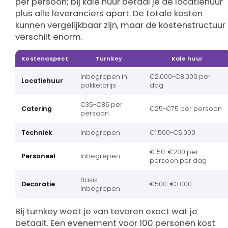
per persoon; bij kale huur betaal je de locatiehuur
plus alle leveranciers apart. De totale kosten
kunnen vergelijkbaar zijn, maar de kostenstructuur
verschilt enorm.
Kostenaspect
Turnkey
Kale huur
Inbegrepen in
€2.000-€8.000 per
Locatiehuur
pakketprijs
dag
€35-€85 per
Catering
€25-€75 per persoon
persoon
Techniek
Inbegrepen
€1.500-€5.000
€150-€200 per
Personeel
Inbegrepen
persoon per dag
Basis
Decoratie
€500-€3.000
inbegrepen
Bij turnkey weet je van tevoren exact wat je
betaalt. Een evenement voor 100 personen kost