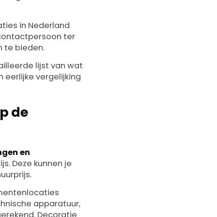
ties in Nederland
contactpersoon ter
n te bieden.
illeerde lijst van wat
eerlijke vergelijking
p de
ngen en
js. Deze kunnen je
urprijs.
ementenlocaties
chnische apparatuur,
 gerekend. Decoratie