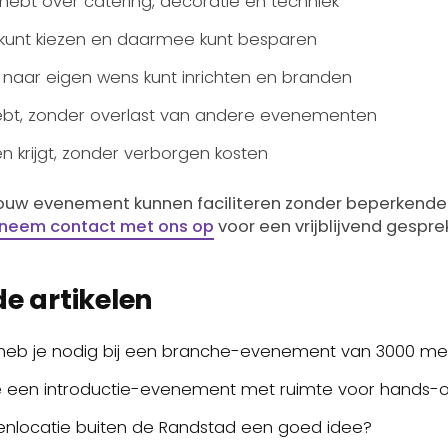
 hebt over catering, decoratie en techniek
s kunt kiezen en daarmee kunt besparen
ig naar eigen wens kunt inrichten en branden
 hebt, zonder overlast van andere evenementen
en krijgt, zonder verborgen kosten
 jouw evenement kunnen faciliteren zonder beperkende
neem contact met ons op
voor een vrijblijvend gespre
e artikelen
heb je nodig bij een branche-evenement van 3000 m
e een introductie-evenement met ruimte voor hands-o
nlocatie buiten de Randstad een goed idee?