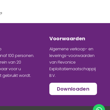
?
Voorwaarden
p
Algemene verkoop- en
naf 100 personen
.
leverings-voorwaarden
rrein van 20
van Flevonice
baar voor u
Exploitatiemaatschappij
t gebruikt wordt
.
B.V.
Downloaden