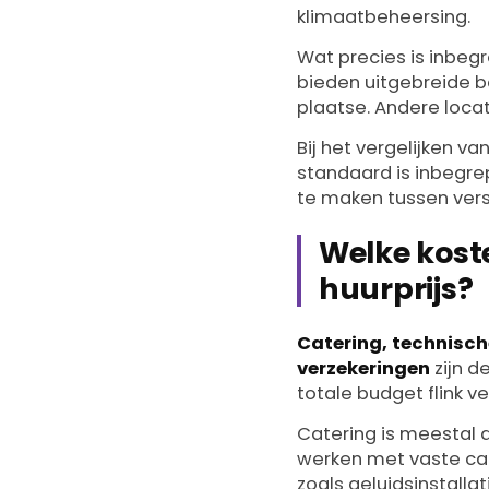
klimaatbeheersing.
Wat precies is inbeg
bieden uitgebreide 
plaatse. Andere locat
Bij het vergelijken v
standaard is inbegrep
te maken tussen ver
Welke kost
huurprijs?
Catering, technisch
verzekeringen
zijn d
totale budget flink v
Catering is meestal 
werken met vaste cat
zoals geluidsinstalla