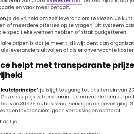
aniseren van grote
evenementen
. De keerzijde is dat 
ocatie en vaak meer betaalt.
en je de vrijheid om zelf leveranciers te kiezen. Je ku
en of meerdere offertes op te vragen. Dit systeem pas
ie specifieke wensen hebben of strak budgetteren.
ire prijzen is dat je meer tijd kwijt bent aan organisat
 als leveranciers uitvallen of als er onverwachte koste
ce helpt met transparante prijz
ijheid
sleutelprincipe’
: je krijgt toegang tot ons terrein van 
ht. Onze huurprijs is transparant en omvat de locatie, p
 hal van 30×35 m, basisvoorzieningen en beveiliging. G
ongen leveranciers, geen verrassingen achteraf.
 dat je: