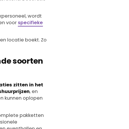
kpersoneel, wordt
ten voor
specifieke
en locatie boekt. Zo
nde soorten
ties zitten in het
shuurprijzen
, en
len kunnen oplopen
complete pakketten
ssionele
ssen eventhallen en