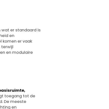
n wat er standaard is
heid en
el komen er vaak
terwijl
tten en modulaire
n
basisruimte,
ijgt toegang tot de
jd. De meeste
chting en