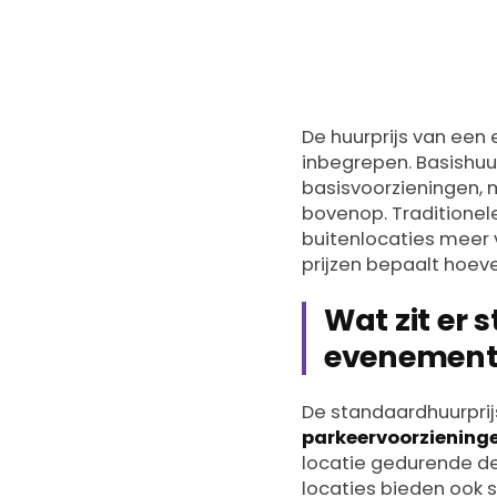
maarten
9 februa
Door
De huurprijs van een 
inbegrepen. Basishuu
basisvoorzieningen, 
bovenop. Traditionele
buitenlocaties meer v
prijzen bepaalt hoeve
Wat zit er 
evenement
De standaardhuurpri
parkeervoorzieninge
locatie gedurende de
locaties bieden ook s