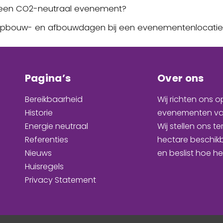
e een CO2-neutraal evenement?
 opbouw- en afbouwdagen bij een evenementenlocatie
Pagina’s
Over ons
Bereikbaarheid
Wij richten ons o
Historie
evenementen
va
Energie neutraal
Wij stellen ons te
Referenties
hectare beschik
Nieuws
en
beslist hoe he
Huisregels
Privacy Statement