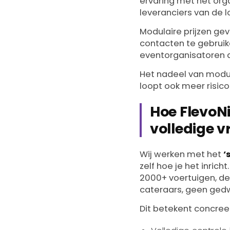
ervaring met het org
leveranciers van de l
Modulaire prijzen gev
contacten te gebruik
eventorganisatoren d
Het nadeel van modula
loopt ook meer risico
Hoe FlevoNi
volledige vr
Wij werken met het
‘
zelf hoe je het inric
2000+ voertuigen, de
cateraars, geen gedw
Dit betekent concreet