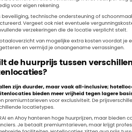
edig voor eigen rekening.
ls beveiliging, technische ondersteuning of schoonmaa
ctureerd. Vergeet ook niet eventuele vergunningskos
ullende verzekeringen die de locatie verplicht stelt.
otaaloverzicht van mogelijke extra kosten voordat je e
udgetteren en vermijd je onaangename verrassingen.
lt de huurprijs tussen verschille
enlocaties?
llen zijn duurder, maar vaak all-inclusive; hotelloca
enlocaties bieden meer vrijheid tegen lagere basi
n premiumtarieven voor exclusiviteit. De prijsverschil
hillende locatietypes.
 RAI en Ahoy hanteren hoge huurprijzen, maar bieden 
nciers. Je betaalt premiumtarieven, maar krijgt profe
ebreide faciliteiten. Hotellocaties zitten qua prijs tu