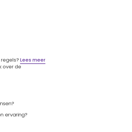
 regels?
Lees meer
k over de
ensen?
n ervaring?