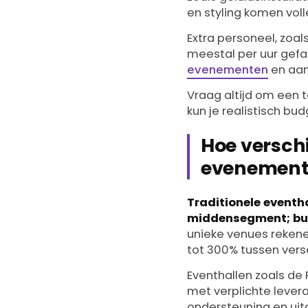
en styling komen voll
Extra personeel, zoa
meestal per uur gefa
evenementen
en aanv
Vraag altijd om een t
kun je realistisch b
Hoe verschi
evenement
Traditionele eventha
middensegment; buit
unieke venues rekene
tot 300% tussen versc
Eventhallen zoals de
met verplichte levera
ondersteuning en uitg