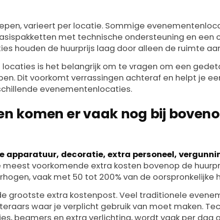
repen, varieert per locatie. Sommige evenementenloca
basispakketten met technische ondersteuning en een 
ies houden de huurprijs laag door alleen de ruimte aa
an locaties is het belangrijk om te vragen om een gedeta
en. Dit voorkomt verrassingen achteraf en helpt je een 
schillende evenementenlocaties.
en komen er vaak nog bij boveno
e apparatuur, decoratie, extra personeel, vergunni
e meest voorkomende extra kosten bovenop de huurpri
erhogen, vaak met 50 tot 200% van de oorspronkelijke hu
de grootste extra kostenpost. Veel traditionele even
eraars waar je verplicht gebruik van moet maken. Te
ties, beamers en extra verlichting, wordt vaak per dag