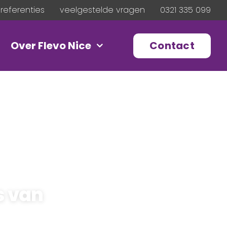
referenties
veelgestelde vragen
0321 335 099
Contact
Over Flevo Nice
s van