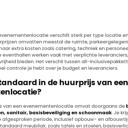
ri 2026
evenementenlocatie verschilt sterk per type locatie e
rprijzen omvatten meestal de ruimte, parkeergelegen
maar extra kosten zoals catering, techniek en persone
 eventhallen werken vaak met verplichte leveranciers, 
rijheid bieden. Het verschil tussen all-inclusivepakke
el controle je hebt over je budget en leveranciers.
standaard in de huurprijs van ee
enlocatie?
js van een evenementenlocatie omvat doorgaans de
n, sanitair, basisbeveiliging en schoonmaak
. Je kr
 afgesproken periode, inclusief opbouw- en afbouwti
tandaard meubilair, zoals tafels en stoelen, basisverli