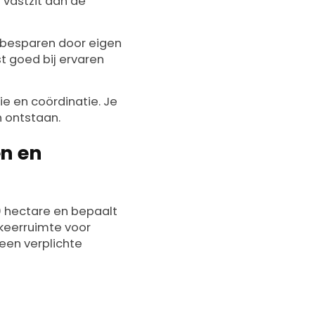
je vastzit aan de
nt besparen door eigen
t goed bij ervaren
ie en coördinatie. Je
n ontstaan.
en en
20 hectare en bepaalt
arkeerruimte voor
een verplichte