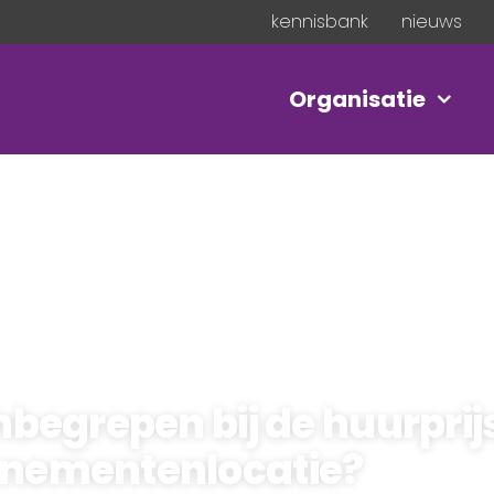
kennisbank
nieuws
Organisatie
inbegrepen bij de huurprij
enementenlocatie?