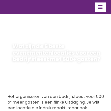
Ga
naar
Togg
inhoud
Navi
Organisatie
Over Flevo Nice
Wat zijn de 5 beste
Contact
evenementenlocaties voor een
bedrijfsfeest met 500+ gasten?
maarten
Door
9 januari 2026
Het organiseren van een bedrijfsfeest voor 500
of meer gasten is een flinke uitdaging. Je wilt
een locatie die indruk maakt, maar ook