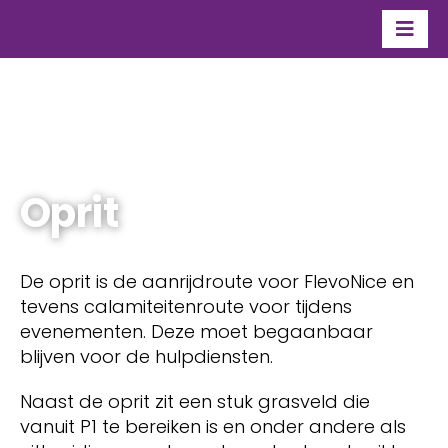
Ga
naar
Togg
inhoud
Navi
Organisatie
Over Flevo Nice
Contact
Oprit
De oprit is de aanrijdroute voor FlevoNice en
tevens calamiteitenroute voor tijdens
evenementen. Deze moet begaanbaar
blijven voor de hulpdiensten.
Naast de oprit zit een stuk grasveld die
vanuit P1 te bereiken is en onder andere als